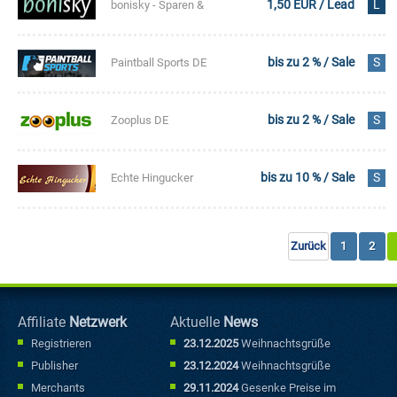
1,50 EUR / Lead
L
bonisky - Sparen &
Verdienen
bis zu 2 % / Sale
S
Paintball Sports DE
bis zu 2 % / Sale
S
Zooplus DE
bis zu 10 % / Sale
S
Echte Hingucker
Zurück
1
2
Affiliate
Netzwerk
Aktuelle
News
Registrieren
23.12.2025
Weihnachtsgrüße
Publisher
23.12.2024
Weihnachtsgrüße
Merchants
29.11.2024
Gesenke Preise im