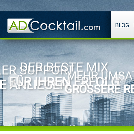
BLOG
DER BESTE MIX
ER SUPPORT
MEHR UMSA
FÜR IHREN ERFOLG
RE ANLIEGEN
GRÖSSERE RE