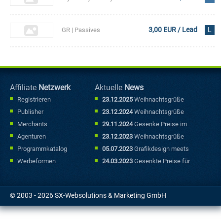
FR
3,00 EUR / Lead
L
GR | Passives
Einkommen:
Kickstart (Buch)
Affiliate
Netzwerk
Aktuelle
News
Registrieren
23.12.2025
Weihnachtsgrüße
Publisher
23.12.2024
Weihnachtsgrüße
Merchants
29.11.2024
Gesenke Preise im
Sonderfallbereich
Agenturen
23.12.2023
Weihnachtsgrüße
Programmkatalog
05.07.2023
Grafikdesign meets
Marketing: Mit kreativen
Werbeformen
24.03.2023
Gesenkte Preise für
Werbebannern punkten
Sonderfallbuchungen
© 2003 - 2026 SX-Websolutions & Marketing GmbH