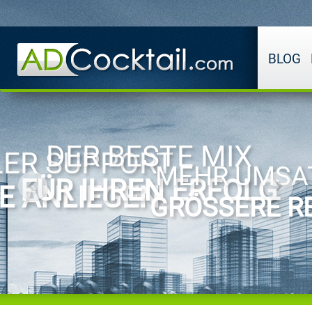
BLOG
DER BESTE MIX
ER SUPPORT
MEHR UMSA
FÜR IHREN ERFOLG
RE ANLIEGEN
GRÖSSERE RE