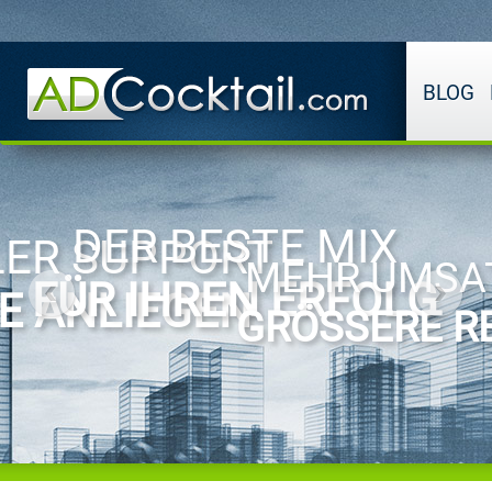
BLOG
DER BESTE MIX
ER SUPPORT
MEHR UMSA
FÜR IHREN ERFOLG
RE ANLIEGEN
GRÖSSERE RE