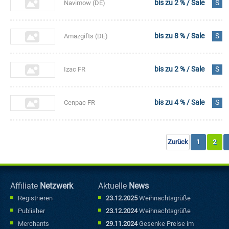
bis zu 2 % / Sale
S
Navimow (DE)
bis zu 8 % / Sale
S
Amazgifts (DE)
bis zu 2 % / Sale
S
Izac FR
bis zu 4 % / Sale
S
Cenpac FR
Zurück
1
2
Affiliate
Netzwerk
Aktuelle
News
Registrieren
23.12.2025
Weihnachtsgrüße
Publisher
23.12.2024
Weihnachtsgrüße
Merchants
29.11.2024
Gesenke Preise im