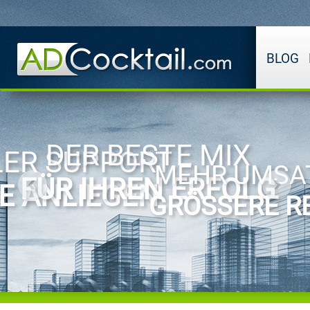
BLOG
DER BESTE MIX
ER SUPPORT
MEHR UMSA
FÜR IHREN ERFOLG
RE ANLIEGEN
GRÖSSERE RE