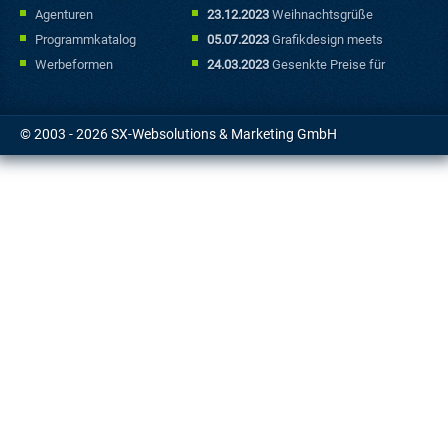
Sonderfallbereich
Agenturen
23.12.2023
Weihnachtsgrüße
Programmkatalog
05.07.2023
Grafikdesign meets
Marketing: Mit kreativen
Werbeformen
24.03.2023
Gesenkte Preise für
Werbebannern punkten
Sonderfallbuchungen
© 2003 - 2026 SX-Websolutions & Marketing GmbH