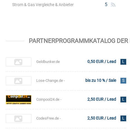
5
Strom & Gas Vergleiche & Anbieter
PARTNERPROGRAMMKATALOG DER KA
0,50 EUR / Lead
L
Geldbunker.de
bis zu 10 % / Sale
S
Lose-Change.de -
Klammlose kaufen
2,50 EUR / Lead
L
Coinpool24.de -
oder ver..
Paid4 in Reinform
2,50 EUR / Lead
L
CodesFree.de -
verdiene Prämien!