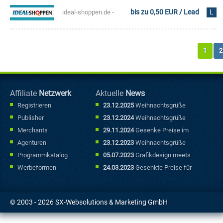
bis zu 0,50 EUR / Lead
L
ideal-shoppen.de -
(DACH)
das moderne
1
2
Cashbac..
Affiliate
Netzwerk
Aktuelle
News
Registrieren
23.12.2025
Weihnachtsgrüße
Publisher
23.12.2024
Weihnachtsgrüße
Merchants
29.11.2024
Gesenke Preise im
Sonderfallbereich
Agenturen
23.12.2023
Weihnachtsgrüße
Programmkatalog
05.07.2023
Grafikdesign meets
Marketing: Mit kreativen
Werbeformen
24.03.2023
Gesenkte Preise für
Werbebannern punkten
Sonderfallbuchungen
© 2003 - 2026 SX-Websolutions & Marketing GmbH