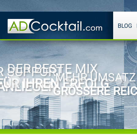
BLOG
WERDEN SIE P
TZ DURCH
WERBEPLAT
ICHWEITE
MONETARIS