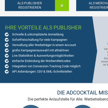
ALS PUBLISHER
ALS MERCH
REGISTRIEREN
REGISTRIE
IHRE VORTEILE ALS PUBLISHER
Schnelle & unkomplizierte Anmeldung
Sofortfreischaltung für viele Kampagnen
Verwaltung aller Werbeträger in einem Account
Ver
große Kampagnenauswahl mit attraktiven
Live Statistiken & Auswertungsmöglichkeiten
Soc
einfache Einbindung der Werbemittelcodes
einem
ist 
Integration von Conversion-Tracking Code möglich
API Anbindungen: CSV & XML-Schnittstellen
DIE ADCOCKTAIL MIS
Die perfekte Anlaufstelle für Alle: Werbetreiben