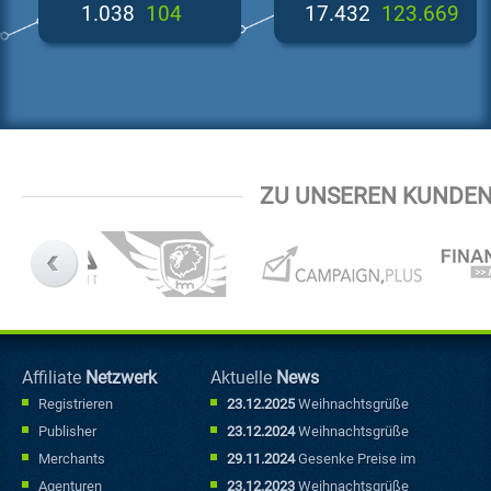
1.042
105
17.504
124.175
ZU UNSEREN KUNDEN
Affiliate
Netzwerk
Aktuelle
News
Registrieren
23.12.2025
Weihnachtsgrüße
Publisher
23.12.2024
Weihnachtsgrüße
Merchants
29.11.2024
Gesenke Preise im
Sonderfallbereich
Agenturen
23.12.2023
Weihnachtsgrüße