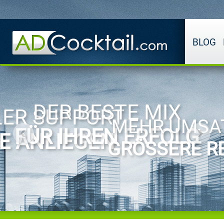
BLOG
DER BESTE MIX
ER SUPPORT
MEHR UMSA
FÜR IHREN ERFOLG
RE ANLIEGEN
GRÖSSERE RE