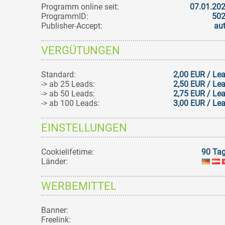
Programm online seit:
07.01.20
ProgrammID:
50
Publisher-Accept:
au
VERGÜTUNGEN
Standard:
2,00 EUR / Le
-> ab 25 Leads:
2,50 EUR / Le
-> ab 50 Leads:
2,75 EUR / Le
-> ab 100 Leads:
3,00 EUR / Le
EINSTELLUNGEN
Cookielifetime:
90 Ta
Länder:
WERBEMITTEL
Banner:
Freelink: