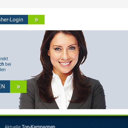
sher-Login
irekt
ich
bei
den
EN
Aktuelle
Top-Kampagnen