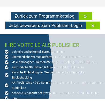
Zurück zum Programmkatalog
Jetzt bewerben: Zum Publisher-Login
IHRE VORTEILE ALS PUBLISHER
schnelle und unkomplizierte Anmeldung
übersichtliche Werbeplattformverwaltung - in einem Account
viele Kampagnen-Werbemittel in den verschiedensten Formaten
ausführliche Statistiken & Auswertungs-Möglichkeiten
einfache Einbindung der Werbemitteltags und einfaches
Erfolgstracking
API-Tools: XML / CSV Schnittstellen zum auslesen von Programmen &
Statistiken
schnelle Gutschrift der Provisionen auf Ihr Konto ab nur 10,00 Euro
usw