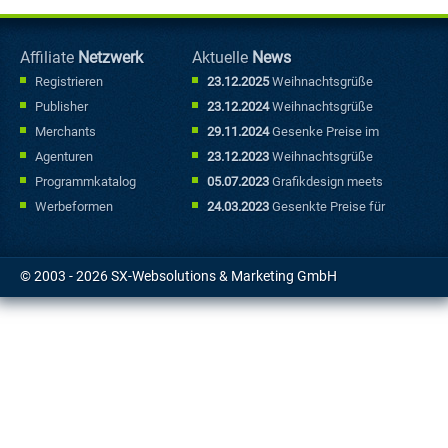
Affiliate
Netzwerk
Aktuelle
News
Registrieren
23.12.2025
Weihnachtsgrüße
Publisher
23.12.2024
Weihnachtsgrüße
Merchants
29.11.2024
Gesenke Preise im
Sonderfallbereich
Agenturen
23.12.2023
Weihnachtsgrüße
Programmkatalog
05.07.2023
Grafikdesign meets
Marketing: Mit kreativen
Werbeformen
24.03.2023
Gesenkte Preise für
Werbebannern punkten
Sonderfallbuchungen
© 2003 - 2026 SX-Websolutions & Marketing GmbH