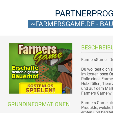
PARTNERPRO
~FARMERSGAME.DE - B
BESCHREIB
FarmersGame - De
Du wolltest dich
Im kostenlosen O
Rolle eines Farme
Holz fällen, Tier
und auf dem Mark
Farmers Game wird
Farmers Game bie
GRUNDINFORMATIONEN
Produkte, welche
ernten und herst