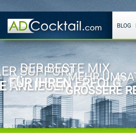
BLOG
DER BESTE MIX
ER SUPPORT
MEHR UMSA
FÜR IHREN ERFOLG
RE ANLIEGEN
GRÖSSERE RE