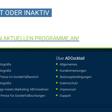
 ODER INAKTIV
EN AKTUELLEN PROGRAMME AN!
Über
ADCocktail
tsgrüße
Allgemeines
tsgrüße
Kundenmeinungen
reise im Sonderfallbereich
Nutzungsbedingungen
tsgrüße
Datenschutz
gn meets Marketing: Mit kreativen
Impressum
en
Preise für Sonderfallbuchungen
Support