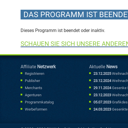
DAS PROGRAMM IST BEENDET
Dieses Programm ist beendet oder inaktiv.
SCHAUEN SIE SICH UNSERE ANDER
Affiliate
Netzwerk
Aktuelle
News
Registrieren
23.12.2025
Weihnach
Publisher
23.12.2024
Weihnach
Merchants
29.11.2024
Gesenke P
Agenturen
23.12.2023
Weihnach
Programmkatalog
05.07.2023
Grafikdesi
Werbebannern punkt
Werbeformen
24.03.2023
Gesenkte 