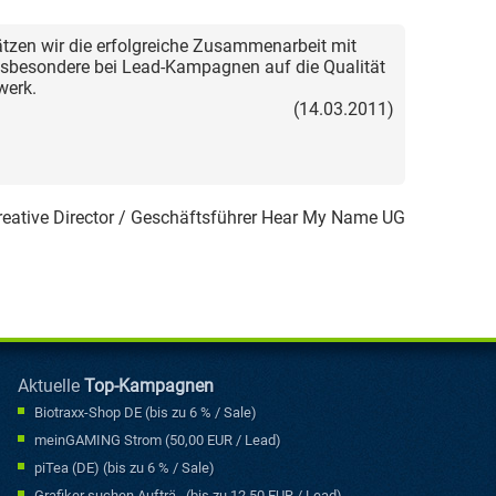
ätzen wir die erfolgreiche Zusammenarbeit mit
nsbesondere bei Lead-Kampagnen auf die Qualität
werk.
(14.03.2011)
eative Director / Geschäftsführer Hear My Name UG
Aktuelle
Top-Kampagnen
Biotraxx-Shop DE (bis zu 6 % / Sale)
meinGAMING Strom (50,00 EUR / Lead)
piTea (DE) (bis zu 6 % / Sale)
Grafiker suchen Aufträ.. (bis zu 12,50 EUR / Lead)