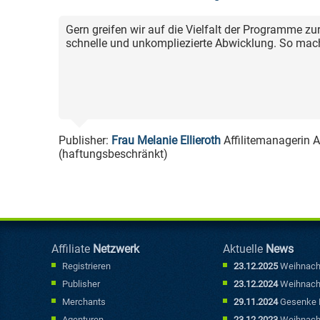
Gern greifen wir auf die Vielfalt der Programme zu
schnelle und unkompliezierte Abwicklung. So mach
Publisher:
Frau Melanie Ellieroth
Affilitemanagerin 
(haftungsbeschränkt)
Affiliate
Netzwerk
Aktuelle
News
Registrieren
23.12.2025
Weihnach
Publisher
23.12.2024
Weihnach
Merchants
29.11.2024
Gesenke P
Agenturen
23.12.2023
Weihnach