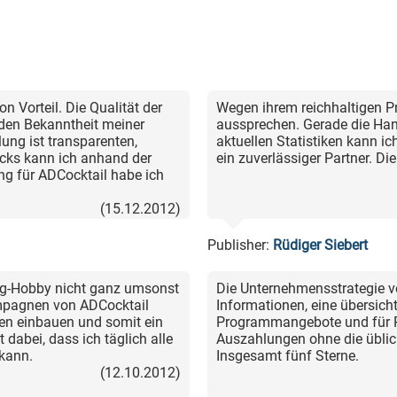
n Vorteil. Die Qualität der
Wegen ihrem reichhaltigen 
 den Bekanntheit meiner
aussprechen. Gerade die Han
ung ist transparenten,
aktuellen Statistiken kann ic
licks kann ich anhand der
ein zuverlässiger Partner. Di
ng für ADCocktail habe ich
(15.12.2012)
Publisher:
Rüdiger Siebert
ging-Hobby nicht ganz umsonst
Die Unternehmensstrategie v
Kampagnen von ADCocktail
Informationen, eine übersichtl
en einbauen und somit ein
Programmangebote und für Pu
dabei, dass ich täglich alle
Auszahlungen ohne die üblic
 kann.
Insgesamt fünf Sterne.
(12.10.2012)