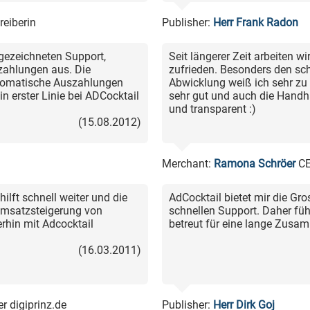
eiberin
Publisher:
Herr Frank Radon
sgezeichneten Support,
Seit längerer Zeit arbeiten w
zahlungen aus. Die
zufrieden. Besonders den sch
utomatische Auszahlungen
Abwicklung weiß ich sehr zu 
 erster Linie bei ADCocktail
sehr gut und auch die Handha
und transparent :)
(15.08.2012)
Merchant:
Ramona Schröer
CE
hilft schnell weiter und die
AdCocktail bietet mir die Gr
 Umsatzsteigerung von
schnellen Support. Daher fü
erhin mit Adcocktail
betreut für eine lange Zusa
(16.03.2011)
r digiprinz.de
Publisher:
Herr Dirk Goj