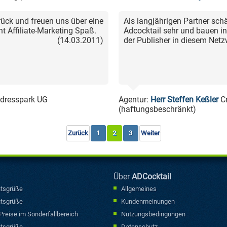
rück und freuen uns über eine
Als langjährigen Partner sch
t Affiliate-Marketing Spaß.
Adcocktail sehr und bauen i
(14.03.2011)
der Publisher in diesem Netz
Adresspark UG
Agentur:
Herr Steffen Keßler
Cr
(haftungsbeschränkt)
Zurück
1
2
3
Weiter
Über
ADCocktail
tsgrüße
Allgemeines
tsgrüße
Kundenmeinungen
reise im Sonderfallbereich
Nutzungsbedingungen
tsgrüße
Datenschutz